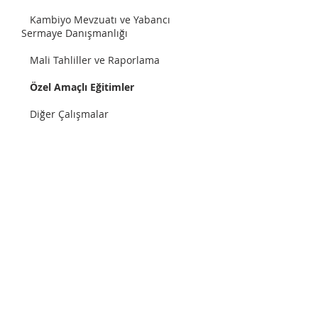
Kambiyo Mevzuatı ve Yabancı
Sermaye Danışmanlığı
Mali Tahliller ve Raporlama
Özel Amaçlı Eğitimler
Diğer Çalışmalar
Büyükdere Caddesi Nevtron
İş Merkezi No: 119 Kat: 6 34394
Esentepe - Şişli İSTANBUL
0212 211 9901