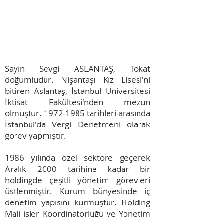
​​Yönetim Kurulu Üyesi
Sorumlu Ortak Baş Denetçi
Yeminli Mali Müşavir
Sayın Sevgi ASLANTAŞ, Tokat
doğumludur. Nişantaşı Kız Lisesi'ni
bitiren Aslantaş, İstanbul Üniversitesi
İktisat Fakültesi'nden mezun
olmuştur.
1972-1985
tarihleri arasında
İstanbul'da Vergi Denetmeni olarak
görev yapmıştır.
1986 yılında özel sektöre geçerek
Aralık 2000 tarihine kadar bir
holdingde çeşitli yönetim görevleri
üstlenmiştir. Kurum bünyesinde iç
denetim yapısını kurmuştur. Holding
Mali işler Koordinatörlüğü ve Yönetim