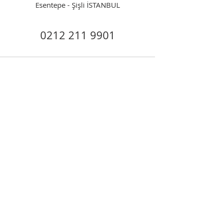
Esentepe - Şişli İSTANBUL
0212 211 9901
Ana Sayfa
Hakkımızda
Sektörler
Hizmetler
Sirküler
Kariyer
İletişim
Kalite Güvence Raporu
KGK Şeffaflık Raporu
© 2022 ECOVİS DEĞER BAĞIMSIZ DENETİM
VE YEMİNLİ MALİ MÜŞAVİRLİK A.Ş.