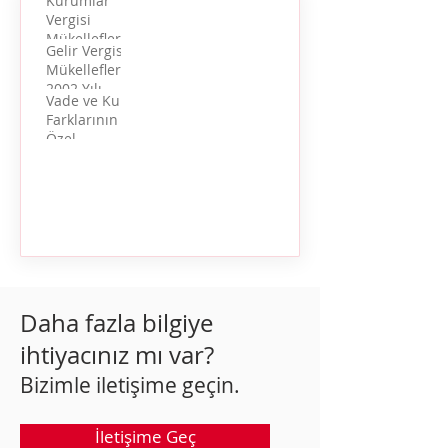
Kurumlar
Vergisi
Mükelleflerince
Gelir Vergisi
1994 Yılında
Mükelleflerince
Kamu Menkul
2002 Yılı
Kıymetlerinden
Vade ve Kur
Gelirlerinin
Sağlanan
Farklarının
Beyanı ve
Gelirlerin
Özel
Beyan
Vergileme
Tüketim
Edilmeyecek
Rejimi
Vergisi
Gelirler
Karşısındaki
Durumu
Daha fazla bilgiye
ihtiyacınız mı var?
Bizimle iletişime geçin.
İletişime Geç