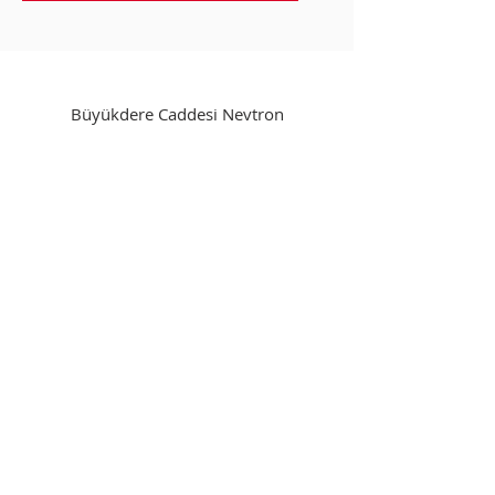
Büyükdere Caddesi Nevtron
İş Merkezi No: 119 Kat: 6 34394
Esentepe - Şişli İSTANBUL
0212 211 9901
Startseite
Über uns
Sektoren
Zirkular
Dienstleistungen
Kontakt
Karriere